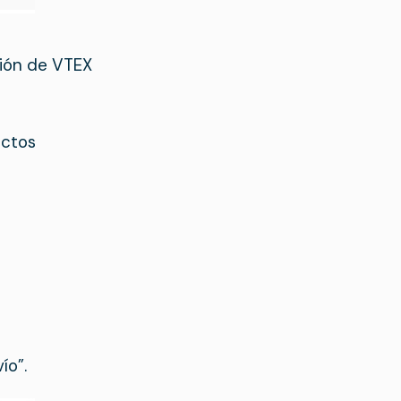
ión de VTEX
uctos
ío”.